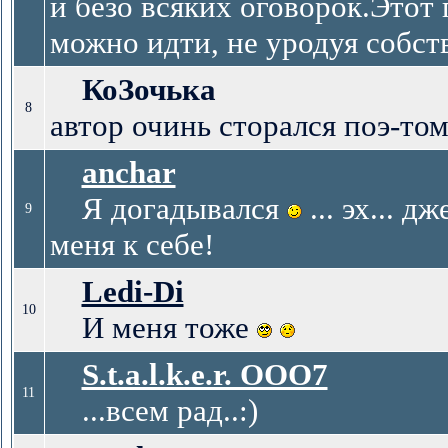
и безо всяких оговорок.Этот 
можно идти, не уродуя собс
КоЗочька
8
автор очинь сторался поэ-то
anchar
Я догадывался
... эх... 
9
меня к себе!
Ledi-Di
10
И меня тоже
S.t.a.l.k.e.r. ООО7
11
...всем рад..:)