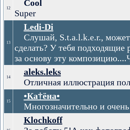
Cool
12
Super
Ledi-Di
Слушай, S.t.a.l.k.e.r., може
13
сделать? У тебя подходящие 
за основу эту композицию...
aleks.leks
14
Отличная иллюстрация пол
•Ка†ёна•
15
Многозначительно и очень н
Klochkoff