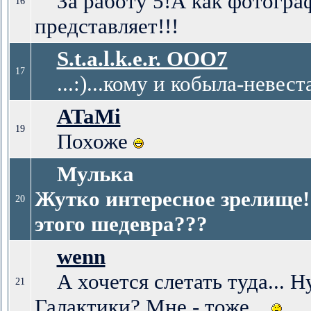
За работу 5!А как фотограф
16
представляет!!!
S.t.a.l.k.e.r. ООО7
17
...:)...кому и кобыла-невеста...
ATaMi
19
Похоже
Мулька
Жутко интересное зрелище!
20
этого шедевра???
wenn
А хочется слетать туда... Н
21
Галактики? Мне - тоже...