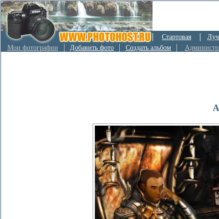
Стартовая
Луч
Мои фотографии
Добавить фото
Создать альбом
Администр
А