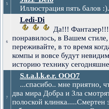
5
Иллюстрация пять балов :)..
Ledi-Di
Да!!! Фантазер!!
понравилось, в Вашем стиле, S.
6
переживайте, в то время когд
компы и вовсе будут невиди
историю технику сегодняшнего
S.t.a.l.k.e.r. ООО7
...спасибо.. мне приятно, что
два мира Добра и Зла смотрят
7
полоской клинка.....Смертен