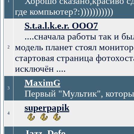
Хорошо сказано,красиво сдел
1
где компьютер?:)))))))))))
S.t.a.l.k.e.r. ООО7
....сначала работы так и был
модель планет стоял монитор
2
стартовая страница фотохост
исключён ....
MaximG
3
Первый "Мультик", который 
superpapik
4
Jazz_Defo