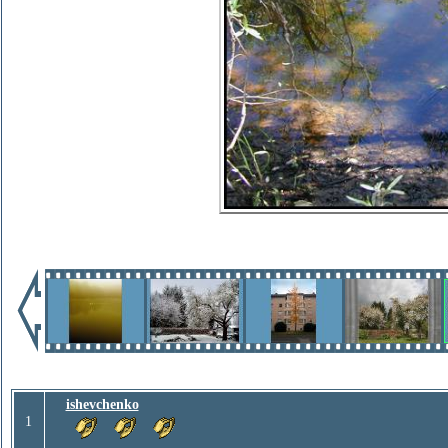
ishevchenko
1