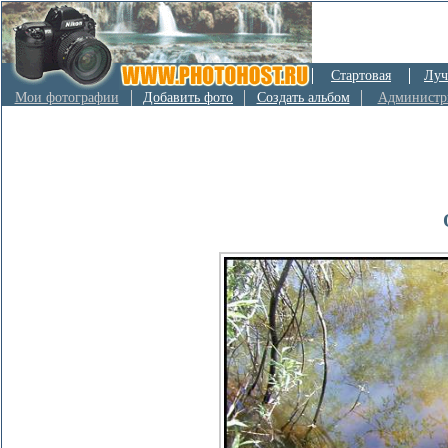
Стартовая
Луч
Мои фотографии
Добавить фото
Создать альбом
Администр