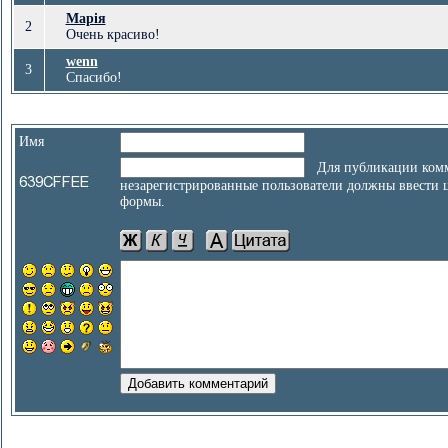
Марiя
2
Очень красиво!
wenn
3
Спасибо!
Имя
Для публикации комм
незарегистрированные пользователи должны ввести 
формы.