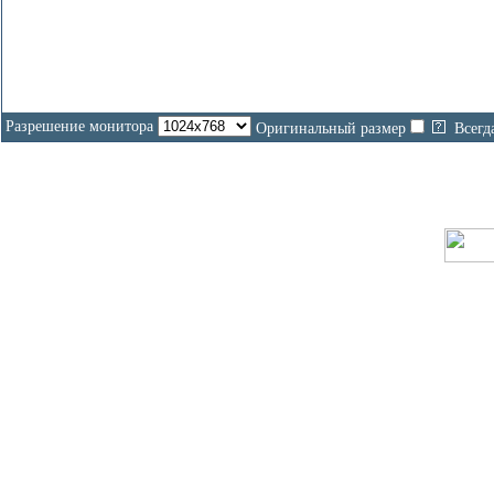
Разрешение монитора
Оригинальный размер
Всегд