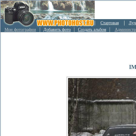
Стартовая
Луч
Мои фотографии
Добавить фото
Создать альбом
Администр
IM