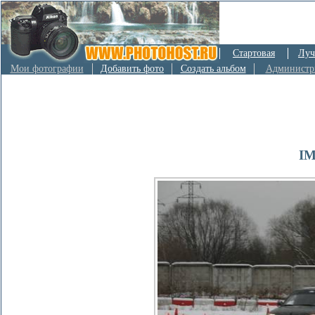
Стартовая
Луч
Мои фотографии
Добавить фото
Создать альбом
Администр
IM