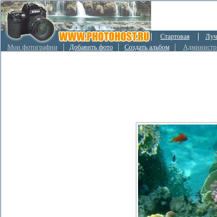
Стартовая
Луч
Мои фотографии
Добавить фото
Создать альбом
Администр