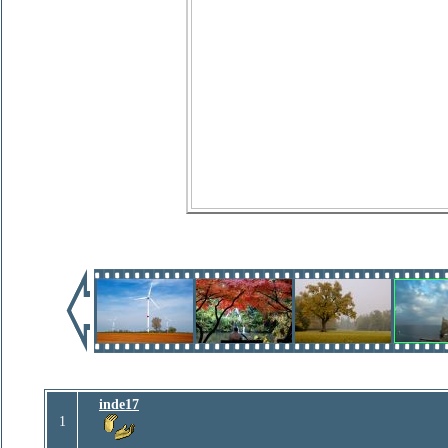
inde17
1