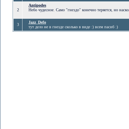
Antipodes
2
Небо чудесное. Само "гнездо" конечно теряется, но наскол
Jazz_Defo
3
тут дело не в гнезде сколько в виде :) всем пасиб :)