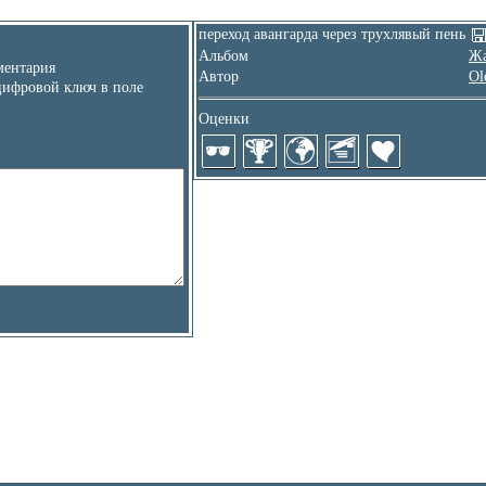
переход авангарда через трухлявый пень
Альбом
Ж
ентария
Автор
Ol
цифровой ключ в поле
Оценки