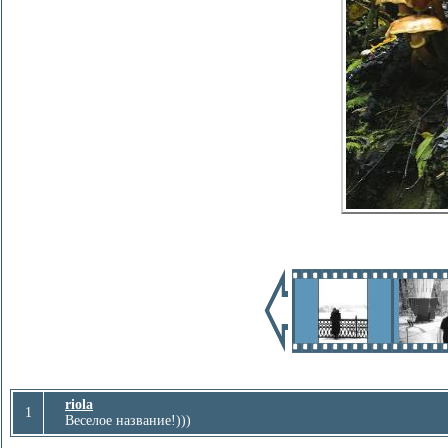
riola
1
Веселое название!)))