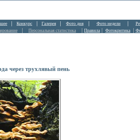
шее
Конкурс
Галерея
Фото дня
Фото недели
Ре
ирование
Персональная статистика
Правила
Фотокритика
Ф
рда через трухлявый пень