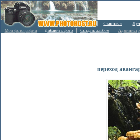
Стартовая
Луч
Мои фотографии
Добавить фото
Создать альбом
Администр
переход аванга