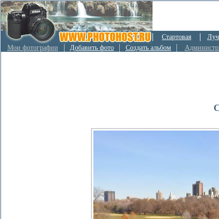
Стартовая
Луч
Мои фотографии
Добавить фото
Создать альбом
Администр
C