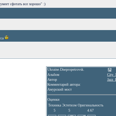
меет сфотать все хорошо" :)
сса
Ukraine.Dnepropetrovsk.
Альбом
City_
Автор
Jazz_
Комментарий автора:
Амурский мост
Оценки
Техника
Эстетизм
Оригинальность
5
5
4.67