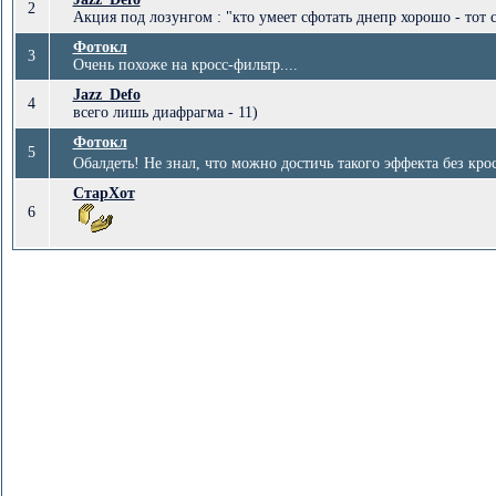
2
Акция под лозунгом : "кто умеет сфотать днепр хорошо - тот су
Фотокл
3
Очень похоже на кросс-фильтр....
Jazz_Defo
4
всего лишь диафрагма - 11)
Фотокл
5
Обалдеть! Не знал, что можно достичь такого эффекта без кро
СтарХот
6