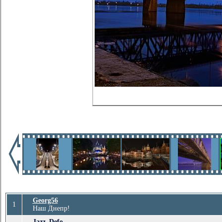
Georg56
1
Наш Днепр!
Jazz_Defo