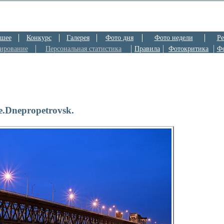
шее
Конкурс
Галерея
Фото дня
Фото недели
Ре
ирование
Персональная статистика
Правила
Фотокритика
Ф
e.Dnepropetrovsk.