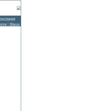
гистрация
орум
Школа