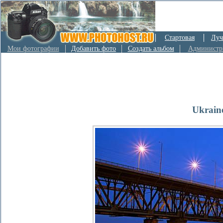
Стартовая
Луч
Мои фотографии
Добавить фото
Создать альбом
Администр
Ukrain