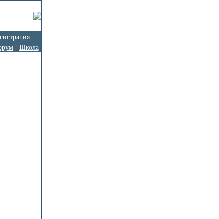
гистрация
орум
Школа