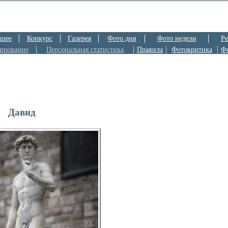
шее
Конкурс
Галерея
Фото дня
Фото недели
Ре
ирование
Персональная статистика
Правила
Фотокритика
Ф
Давид