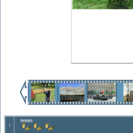
swssws
1