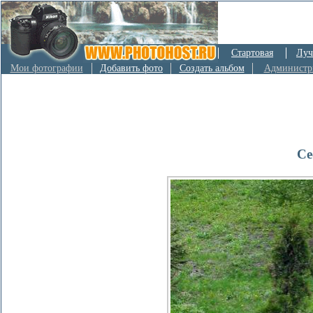
Стартовая
Луч
Мои фотографии
Добавить фото
Создать альбом
Администр
Се