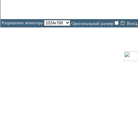
Разрешение монитора
Оригинальный размер
Всегд