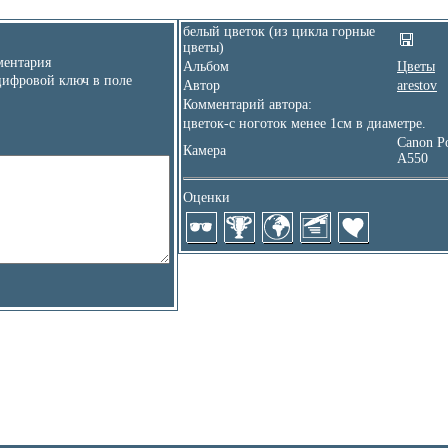
белый цветок (из цикла горные
цветы)
ентария
Альбом
Цветы
цифровой ключ в поле
Автор
arestov
Комментарий автора:
цветок-с ноготок менее 1см в диаметре.
Canon P
Камера
A550
Оценки