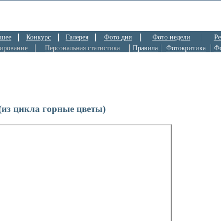
шее
Конкурс
Галерея
Фото дня
Фото недели
Ре
ирование
Персональная статистика
Правила
Фотокритика
Ф
(из цикла горные цветы)