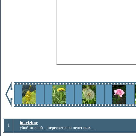
inkvizitor
1
убойно влоб....пересветы на лепестках....