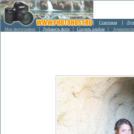
Стартовая
Луч
Мои фотографии
Добавить фото
Создать альбом
Администр