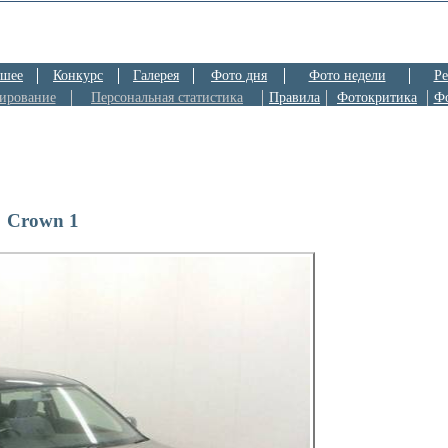
шее
Конкурс
Галерея
Фото дня
Фото недели
Ре
ирование
Персональная статистика
Правила
Фотокритика
Ф
Crown 1