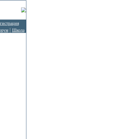
гистрация
орум
Школа