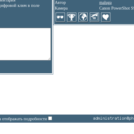
ентария
Автор
maluga
цифровой ключ в поле
Камера
Canon PowerShot S
а отображать подробности