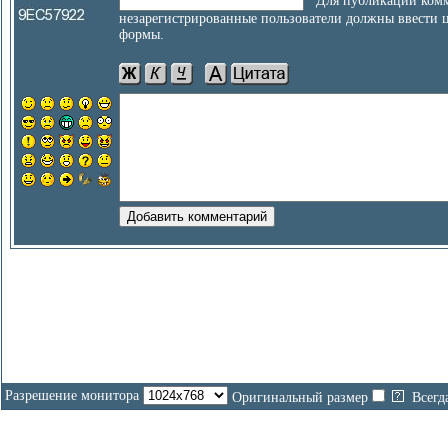
Для публикации комм
незарегистрированные пользователи должны ввести 
формы.
Разрешение монитора
Оригинальный размер
Всегд