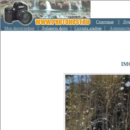
Стартовая
Луч
Мои фотографии
Добавить фото
Создать альбом
Администр
IM