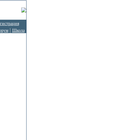
гистрация
орум
Школа