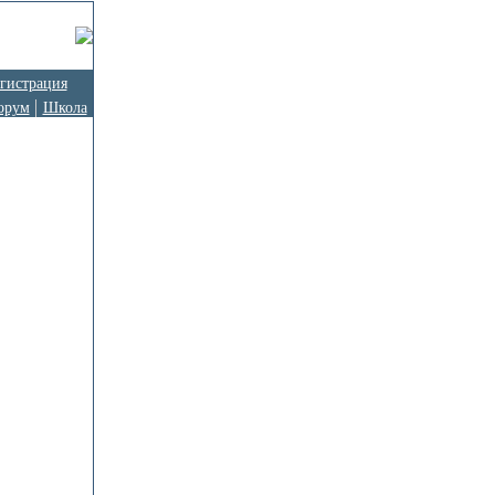
гистрация
орум
Школа