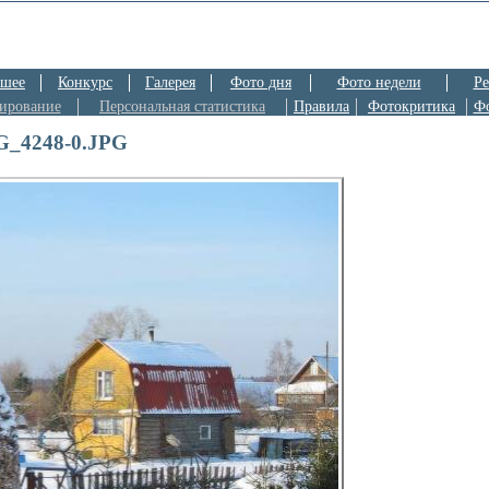
шее
Конкурс
Галерея
Фото дня
Фото недели
Ре
ирование
Персональная статистика
Правила
Фотокритика
Ф
G_4248-0.JPG