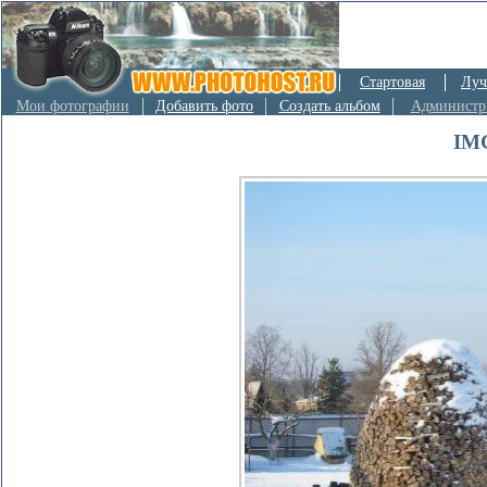
Стартовая
Луч
Мои фотографии
Добавить фото
Создать альбом
Администр
IM