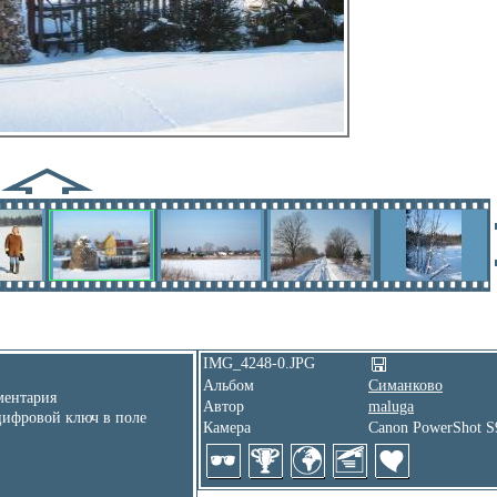
IMG_4248-0.JPG
Альбом
Симанково
ентария
Автор
maluga
цифровой ключ в поле
Камера
Canon PowerShot S