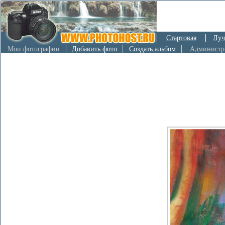
Стартовая
Луч
Мои фотографии
Добавить фото
Создать альбом
Администр