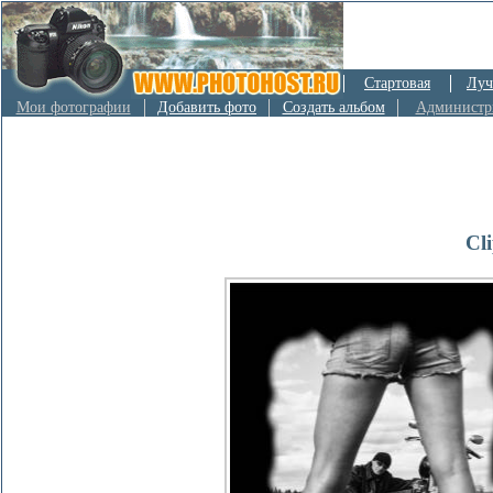
Стартовая
Луч
Мои фотографии
Добавить фото
Создать альбом
Администр
Cl