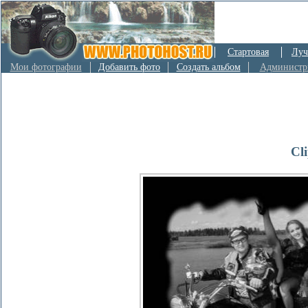
Стартовая
Луч
Мои фотографии
Добавить фото
Создать альбом
Администр
Cl