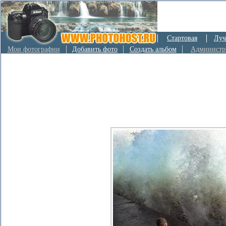
Стартовая
Луч
Мои фотографии
Добавить фото
Создать альбом
Администр