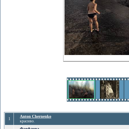
Anton Chernenko
1
красиво.
Фаяфлора