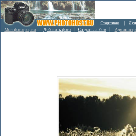
Стартовая
Луч
Мои фотографии
Добавить фото
Создать альбом
Администр