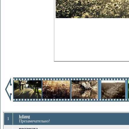
kdaug
1
Презамечательно!
россомаха