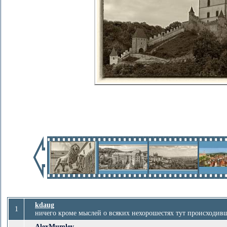
kdaug
1
ничего кроме мыслей о всяких нехорошестях тут происходивши
AlexMumlev