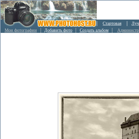
Стартовая
Луч
Мои фотографии
Добавить фото
Создать альбом
Администр