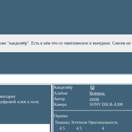
ве "канделябр". Есть в нём что-то тяжёловесное и вычурное. Совсем не 
Канделябр
Альбом
Всячина.
ентария
Автор
vovin
цифровой ключ в поле
Камера
SONY DSLR-A300
Оценки
Техника
Эстетизм
Оригинальность
4.5
4.5
4