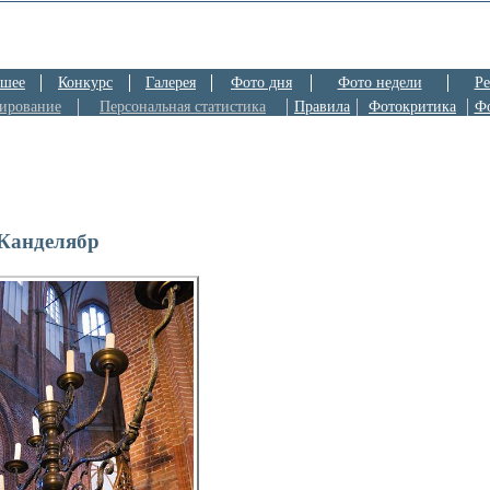
шее
Конкурс
Галерея
Фото дня
Фото недели
Ре
ирование
Персональная статистика
Правила
Фотокритика
Ф
Канделябр