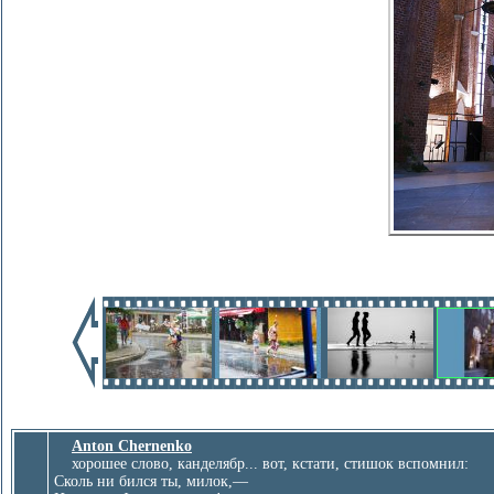
Anton Chernenko
хорошее слово, канделябр... вот, кстати, стишок вспомнил:
Сколь ни бился ты, милок,—