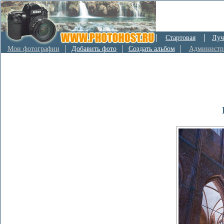
Стартовая
Луч
Мои фотографии
Добавить фото
Создать альбом
Администр