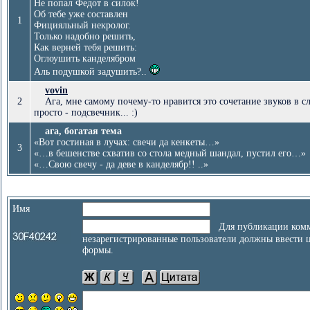
Не попал Федот в силок!
Об тебе уже составлен
1
Фицияльный некролог.
Только надобно решить,
Как верней тебя решить:
Оглоушить канделябром
Аль подушкой задушить?..
vovin
2
Ага, мне самому почему-то нравится это сочетание звуков в сло
просто - подсвечник... :)
ага, богатая тема
«Вот гостиная в лучах: свечи да кенкеты…»
3
«…в бешенстве схватив со стола медный шандал, пустил его…»
«…Свою свечу - да деве в канделябр!! ..»
Имя
Для публикации комм
незарегистрированные пользователи должны ввести 
формы.