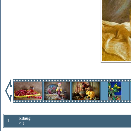
kdaug
1
о!)