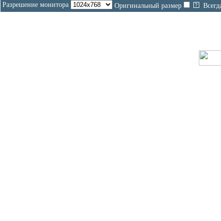
Разрешение монитора
Оригинальный размер
Всегд