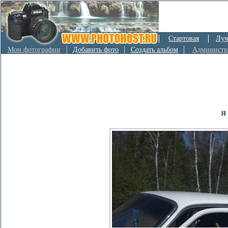
Стартовая
Луч
Мои фотографии
Добавить фото
Создать альбом
Администр
я