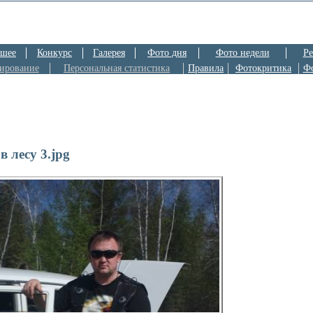
шее
Конкурс
Галерея
Фото дня
Фото недели
Ре
ирование
Персональная статистика
Правила
Фотокритика
Ф
 в лесу 3.jpg