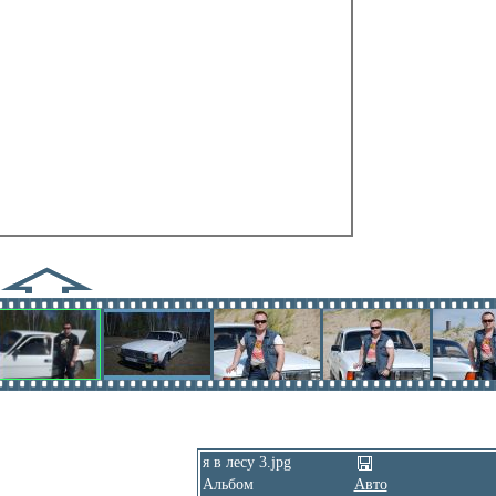
я в лесу 3.jpg
Альбом
Авто