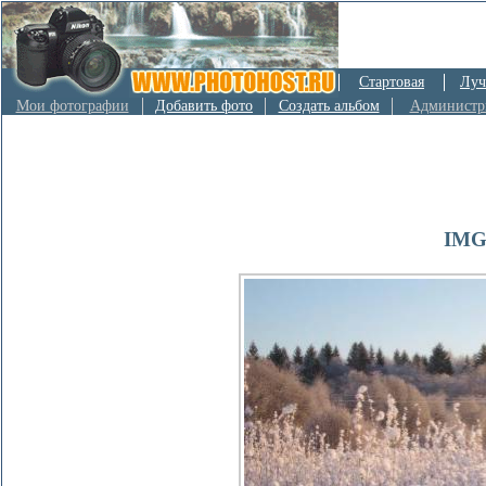
Стартовая
Луч
Мои фотографии
Добавить фото
Создать альбом
Администр
IMG_