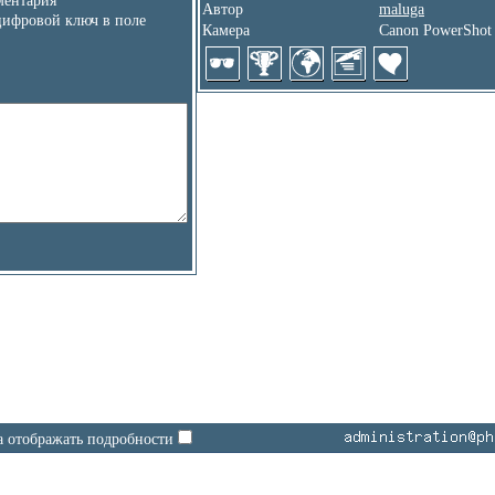
ентария
Автор
maluga
цифровой ключ в поле
Камера
Canon PowerShot
а отображать подробности