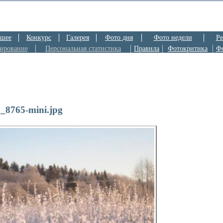
шее
Конкурс
Галерея
Фото дня
Фото недели
Ре
ирование
Персональная статистика
Правила
Фотокритика
Ф
8765-mini.jpg