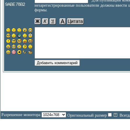
Для публикации комм
незарегистрированные пользователи должны ввести 
формы.
Разрешение монитора
Оригинальный размер
Всегд