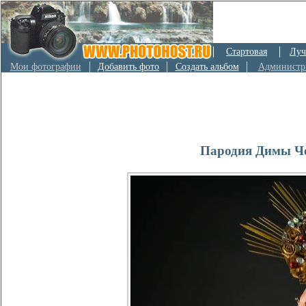
Стартовая
Луч
Мои фотографии
Добавить фото
Создать альбом
Администр
Пародия Димы Ч