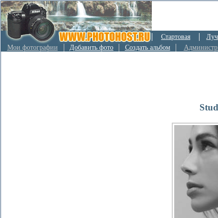
Стартовая
Луч
Мои фотографии
Добавить фото
Создать альбом
Администр
Stud