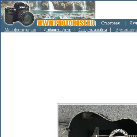
Стартовая
Луч
Мои фотографии
Добавить фото
Создать альбом
Администр