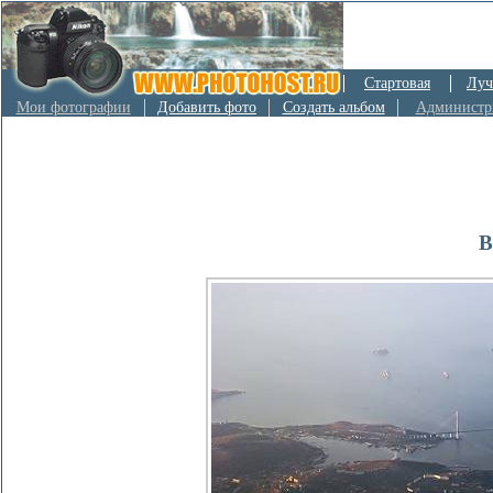
Стартовая
Луч
Мои фотографии
Добавить фото
Создать альбом
Администр
В