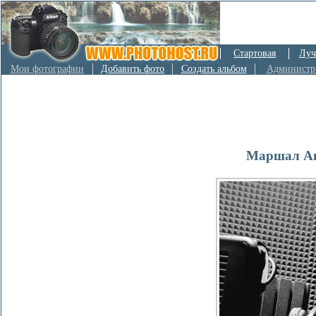
Стартовая
Луч
Мои фотографии
Добавить фото
Создать альбом
Администр
Маршал Аш