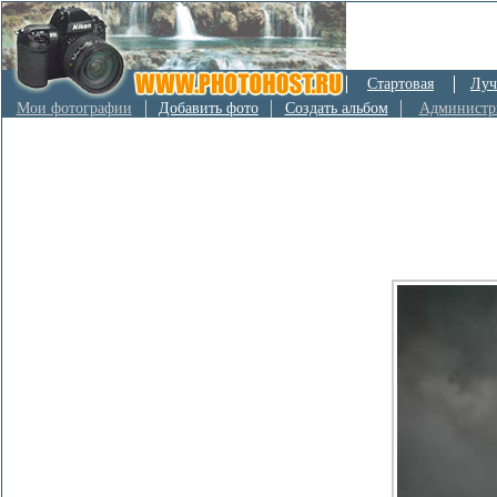
Стартовая
Луч
Мои фотографии
Добавить фото
Создать альбом
Администр