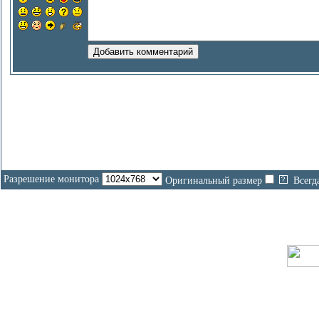
Разрешение монитора
Оригинальный размер
Всегд