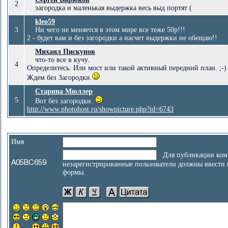
2
загородка и маленькая выдержка весь выд портят (
kleo59
3
Ни чего не меняется в этом мире все теже 50р!!!
2 - будет вам и без загородки а насчет выдержки не обещаю!!
Михаил Пискунов
что-то все в кучу.
4
Определитесь. Или мост или такой активный передний план. ;-)
Ждем без Загородки.
Старина Мюллер
5
Вот без загородки.
http://www.photohost.ru/showpicture.php?id=6743
Имя
Для публикации ком
незарегистрированные пользователи должны ввести
формы.