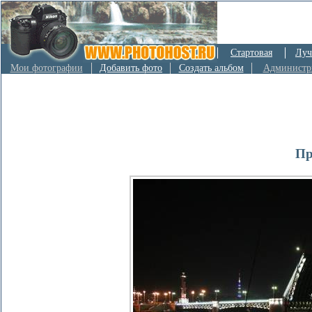
Стартовая
Луч
Мои фотографии
Добавить фото
Создать альбом
Администр
Пр