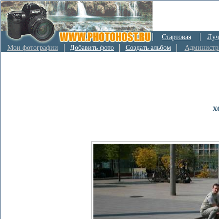
Стартовая
Луч
Мои фотографии
Добавить фото
Создать альбом
Администр
х