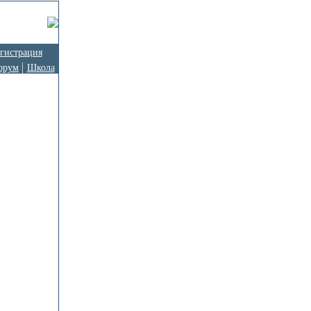
гистрация
орум
Школа