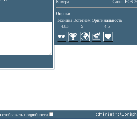
Камера
Canon EOS 
Оценки
Техника
Эстетизм
Оригинальность
4.83
5
4.5
а отображать подробности