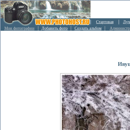
Стартовая
Луч
Мои фотографии
Добавить фото
Создать альбом
Администр
Ивуш