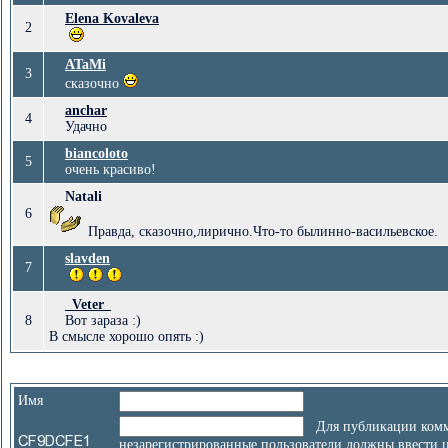
Elena Kovaleva
2
ATaMi
3
сказочно
anchar
4
Удачно
biancoloto
5
очень красиво!
Natali
6
Правда, сказочно,лирично.Что-то былинно-васильевское.
slavden
7
_Veter_
8
Вот зараза :)
В смысле хорошо опять :)
Имя
Для публикации комм
незарегистрированные пользователи должны ввести 