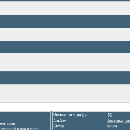
Ивушкино утро.jpg
Альбом
Зимушка, зи
ентария
Автор
batura
цифровой ключ в поле