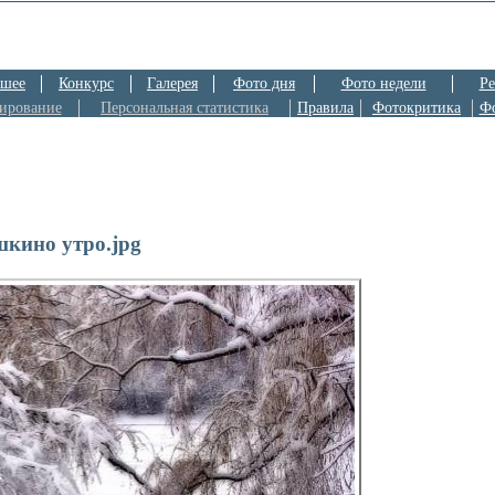
шее
Конкурс
Галерея
Фото дня
Фото недели
Ре
ирование
Персональная статистика
Правила
Фотокритика
Ф
кино утро.jpg