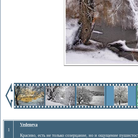
Vedeneya
1
Красиво, есть не только созерцание, но и ощущение пушистос