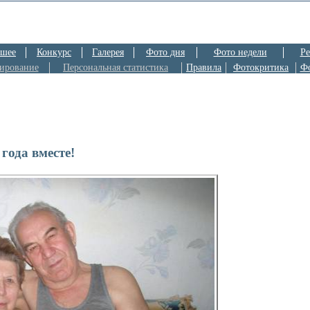
шее
Конкурс
Галерея
Фото дня
Фото недели
Ре
ирование
Персональная статистика
Правила
Фотокритика
Ф
 года вместе!