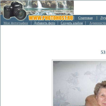
Стартовая
Луч
Мои фотографии
Добавить фото
Создать альбом
Администр
53