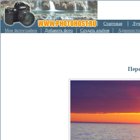
Стартовая
Луч
Мои фотографии
Добавить фото
Создать альбом
Администр
Пер