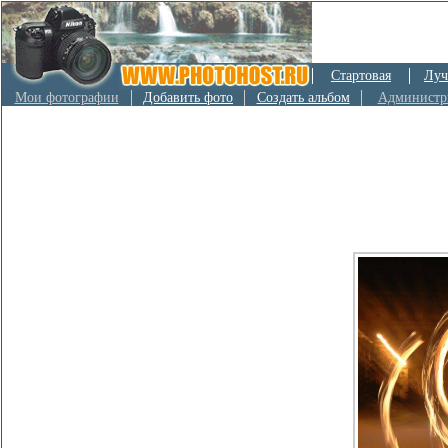
Стартовая
Луч
Мои фотографии
Добавить фото
Создать альбом
Администр