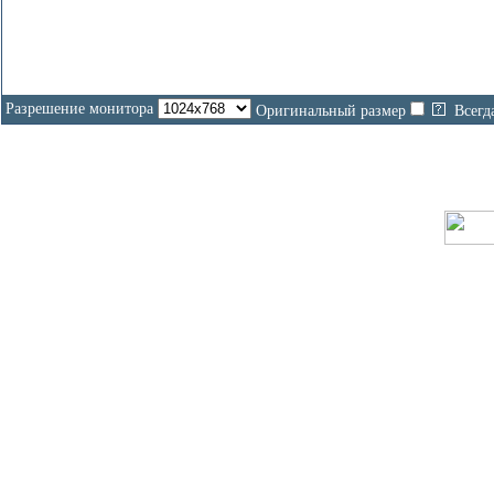
Разрешение монитора
Оригинальный размер
Всегд