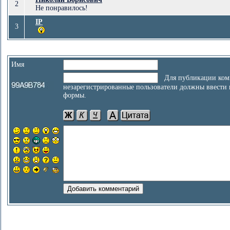
2
Не понравилось!
IP
3
Имя
Для публикации ком
незарегистрированные пользователи должны ввести
формы.