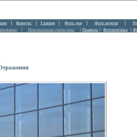
шее
Конкурс
Галерея
Фото дня
Фото недели
Ре
ирование
Персональная статистика
Правила
Фотокритика
Ф
Отражения