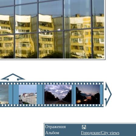
Отражения
Альбом
Городские/City views