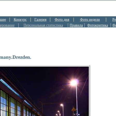
шее
Конкурс
Галерея
Фото дня
Фото недели
Ре
ирование
Персональная статистика
Правила
Фотокритика
Ф
many.Drezden.