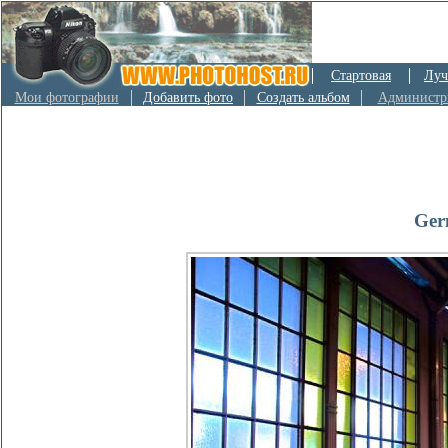
Стартовая
Луч
Мои фотографии
Добавить фото
Создать альбом
Администр
Ger