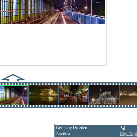
Germany.Drezden.
Альбом
City_Nig