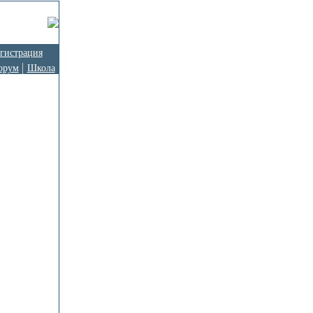
гистрация
орум
Школа