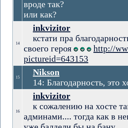
вроде так?
или как?
inkvizitor
кстати пра благодарность 
14
своего героя
http://w
pictureid=643153
Nikson
15
14: Благодарность, это х
inkvizitor
к сожалению на хосте так
16
админами.... тогда как в н
уже балдели бы на бану.....