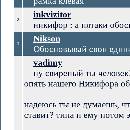
рамка клевая
inkvizitor
2
никифор : а пятаки обос
Nikson
3
Обосновывай свои един
vadimy
ну свирепый ты человек
опять нашего Никифора о
надеюсь ты не думаешь, чт
ставит? типа и ему потом 