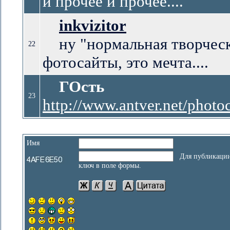
и прочее и прочее....
inkvizitor
ну "нормальная творческа
22
фотосайты, это мечта....
ГОсть
23
http://www.antver.net/photoc
Имя
Для публикации 
ключ в поле формы.