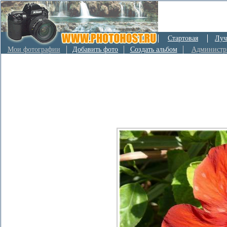
Стартовая
Луч
Мои фотографии
Добавить фото
Создать альбом
Администр