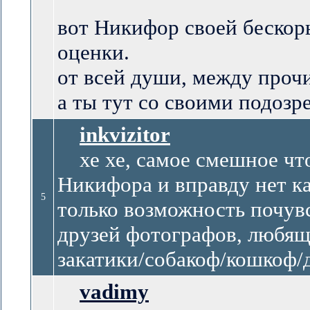
вот Никифор своей бескор
оценки.
от всей души, между проч
а ты тут со своими подозр
inkvizitor
хе хе, самое смешное что
Никифора и вправду нет как
5
только возможность почув
друзей фотографов, любящ
закатики/собакоф/кошкоф/д
vadimy