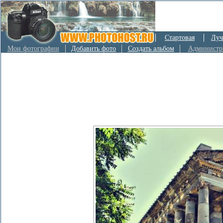
Стартовая
Луч
Мои фотографии
Добавить фото
Создать альбом
Администр