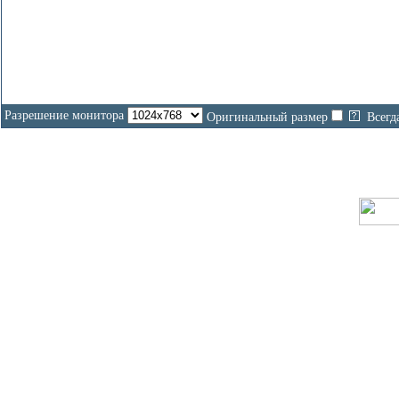
Разрешение монитора
Оригинальный размер
Всегд