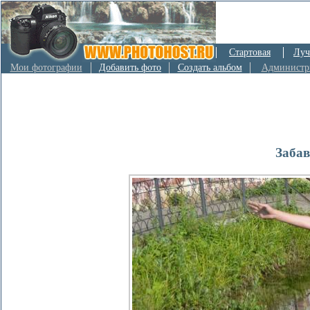
Стартовая
Луч
Мои фотографии
Добавить фото
Создать альбом
Администр
Забав