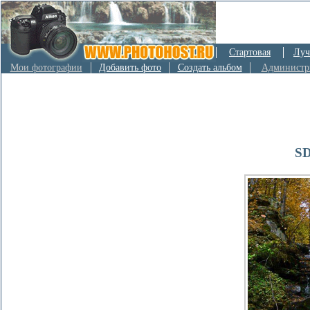
Стартовая
Луч
Мои фотографии
Добавить фото
Создать альбом
Администр
SD