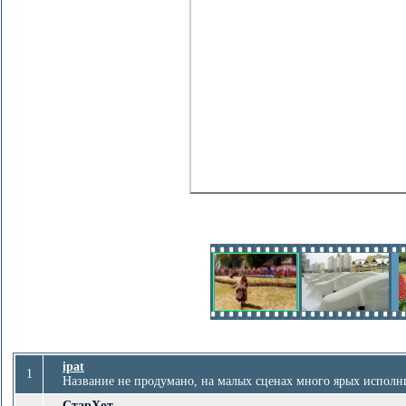
ipat
1
Название не продумано, на малых сценах много ярых исполн
СтарХот