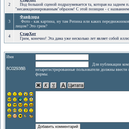
2
Под большой сценой подразумевается та, которая на заднем пла
"несанкционированным"образом! С этой позиции - с названием,
Фаяфлора
3
Фото - как картина, ну там Репина или каких передвижников с
лицом? Это грим?
СтарХот
4
Грим, конечно! Эта дама уже несколько лет являет собой иллю
Имя
Для публикации ком
незарегистрированные пользователи должны ввести
формы.