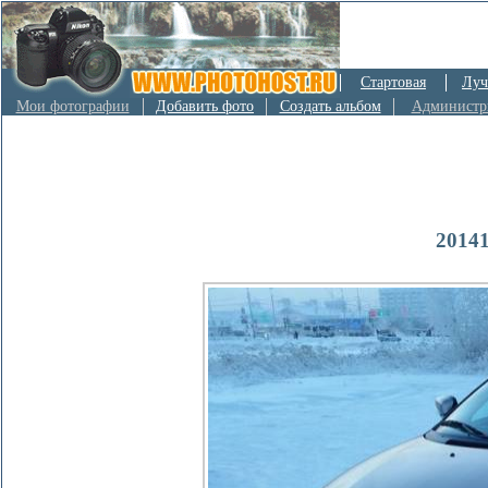
Стартовая
Луч
Мои фотографии
Добавить фото
Создать альбом
Администр
20141