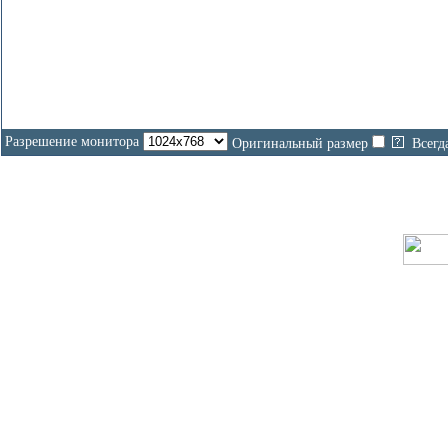
Разрешение монитора
Оригинальный размер
Всегд