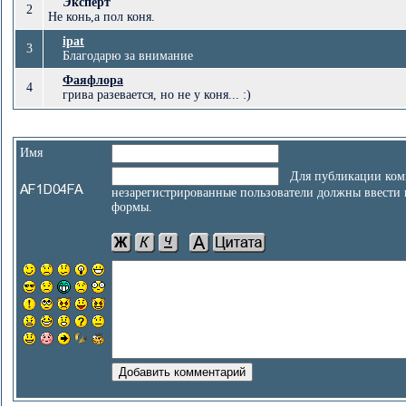
Эксперт
2
Не конь,а пол коня.
ipat
3
Благодарю за внимание
Фаяфлора
4
грива разевается, но не у коня... :)
Имя
Для публикации ком
незарегистрированные пользователи должны ввести
формы.