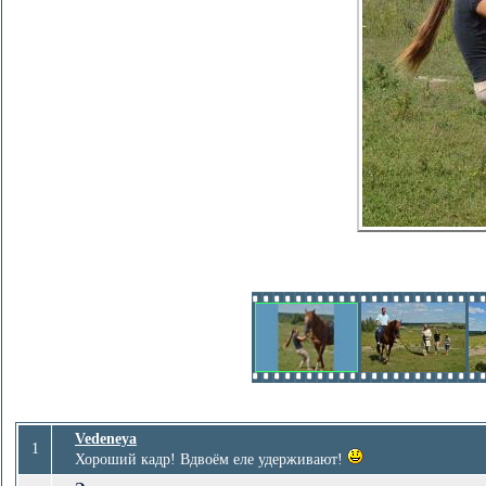
Vedeneya
1
Хороший кадр! Вдвоём еле удерживают!