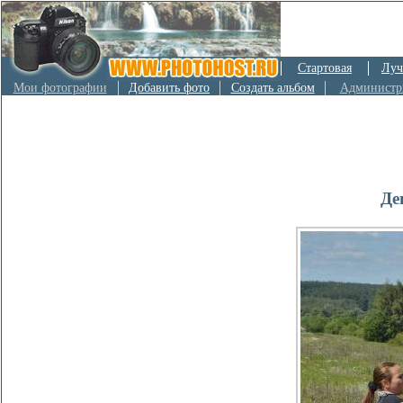
Стартовая
Луч
Мои фотографии
Добавить фото
Создать альбом
Администр
Де