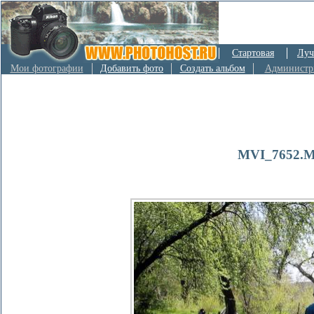
Стартовая
Луч
Мои фотографии
Добавить фото
Создать альбом
Администр
MVI_7652.MP