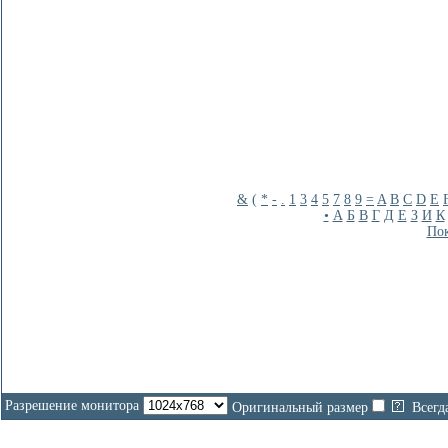
&
(
*
-
.
1
3
4
5
7
8
9
=
A
B
C
D
E
•
А
Б
В
Г
Д
Е
З
И
К
Пок
Разрешение монитора
Оригинальный размер
Всегд