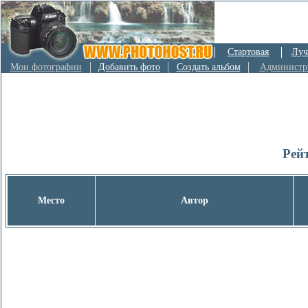
Стартовая
Луч
Мои фотографии
Добавить фото
Создать альбом
Администр
Рей
Место
Автор