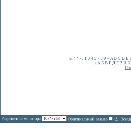
&
(
*
-
.
1
3
4
5
7
8
9
=
A
B
C
D
E
•
А
Б
В
Г
Д
Е
З
И
К
Пок
Разрешение монитора
Оригинальный размер
Всегд