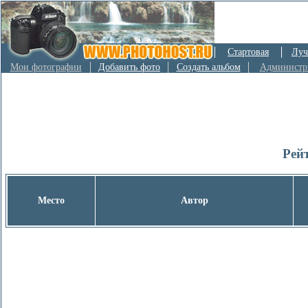
Стартовая
Луч
Мои фотографии
Добавить фото
Создать альбом
Администр
Рей
Место
Автор